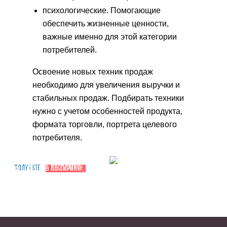
психологические. Помогающие
обеспечить жизненные ценности,
важные именно для этой категории
потребителей.
Освоение новых техник продаж
необходимо для увеличения выручки и
стабильных продаж. Подбирать техники
нужно с учетом особенностей продукта,
формата торговли, портрета целевого
потребителя.
регистрируйся на вебинар Екатерины
получите
бесплатно
Уколовой
15 вопросов по скрипту,
которые нужно
задать клиенту