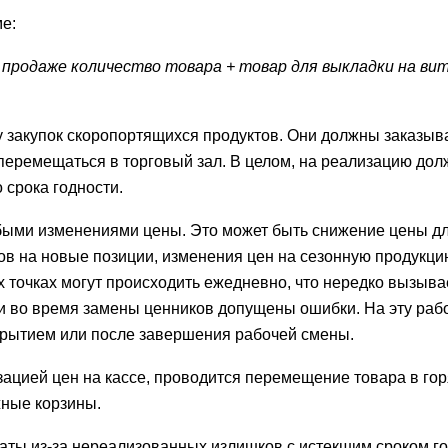
ме:
к продаже количество товара + товар для выкладки на ви
у закупок скоропортящихся продуктов. Они должны заказыва
перемещаться в торговый зал. В целом, на реализацию дол
 срока годности.
юбыми изменениями цены. Это может быть снижение цены д
в на новые позиции, изменения цен на сезонную продукцию 
 точках могут происходить ежедневно, что нередко вызыва
ли во время замены ценников допущены ошибки. На эту раб
ткрытием или после завершения рабочей смены.
ацией цен на кассе, проводится перемещение товара в гор
жные корзины.
траты из-за нереализованных излишков с истекшим сроком го