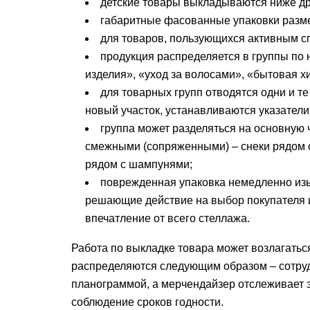
детские товары выкладываются ниже дру
габаритные фасованные упаковки разме
для товаров, пользующихся активным сп
продукция распределяется в группы по 
изделия», «уход за волосами», «бытовая хим
для товарных групп отводятся одни и те
новый участок, устанавливаются указатели
группа может разделяться на основную
смежными (сопряженными) – снеки рядом с
рядом с шампунями;
поврежденная упаковка немедленно изы
решающие действие на выбор покупателя 
впечатление от всего стеллажа.
Работа по выкладке товара может возлагатьс
распределяются следующим образом – сотруд
планограммой, а мерчендайзер отслеживает 
соблюдение сроков годности.