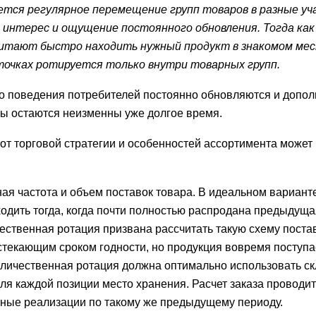
ется регулярное перемещение групп товаров в разные уч
 интерес и ощущение постоянного обновления. Тогда как
читают быстро находить нужный продукт в знакомом мес
точках ротируется только внутри товарных групп.
о поведения потребителей постоянно обновляются и допо
пы остаются неизменны уже долгое время.
 от торговой стратегии и особенностей ассортимента может
ная частота и объем поставок товара. В идеальном вариант
одить тогда, когда почти полностью распродана предыдуща
чественная ротация призвана рассчитать такую схему постав
стекающим сроком годности, но продукция вовремя поступа
количественная ротация должна оптимально использовать с
ля каждой позиции место хранения. Расчет заказа проводит
нные реализации по такому же предыдущему периоду.