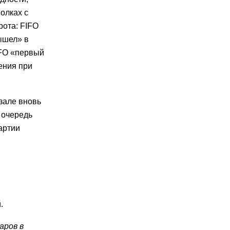
олках с
рота: FIFO
вышел» в
EFO «первый
ения при
зале вновь
 очередь
артии
й.
аров в