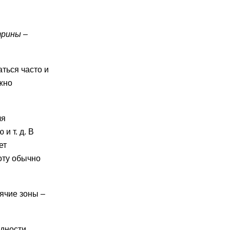
трины –
ться часто и
жно
ля
и т. д. В
ет
оту обычно
ячие зоны –
дности,