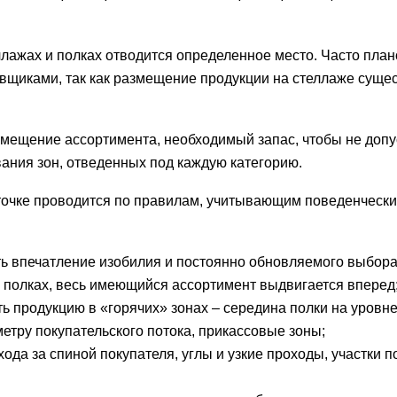
ллажах и полках отводится определенное место. Часто пла
вщиками, так как размещение продукции на стеллаже суще
мещение ассортимента, необходимый запас, чтобы не допу
ания зон, отведенных под каждую категорию.
точке проводится по правилам, учитывающим поведенческ
ть впечатление изобилия и постоянно обновляемого выбора
а полках, весь имеющийся ассортимент выдвигается вперед
ь продукцию в «горячих» зонах – середина полки на уровне
метру покупательского потока, прикассовые зоны;
хода за спиной покупателя, углы и узкие проходы, участки п