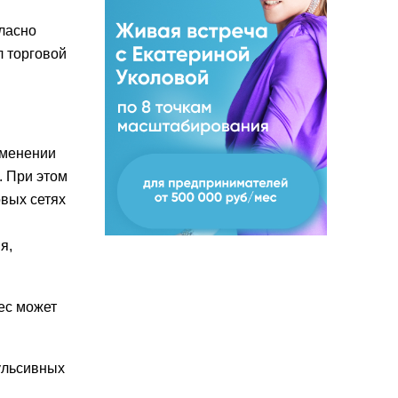
гласно
л торговой
именении
. При этом
овых сетях
я,
ес может
ульсивных