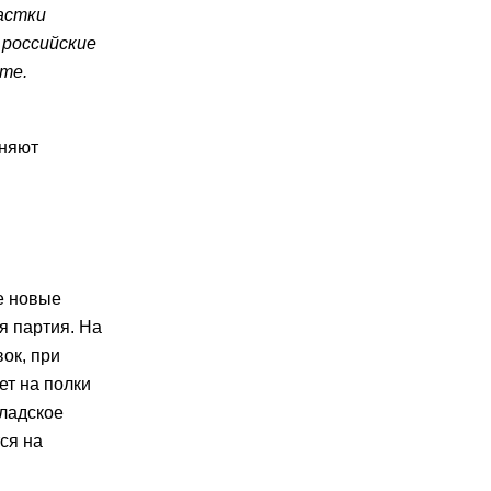
астки
 российские
те.
лняют
е новые
я партия. На
ок, при
ет на полки
кладское
ся на