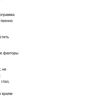
нограмма
ственно
стить
ие факторы
; не
;
 глаз,
о краям