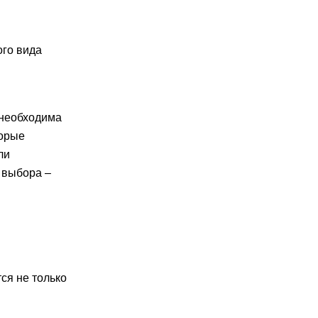
ого вида
 необходима
торые
ли
 выбора –
ся не только