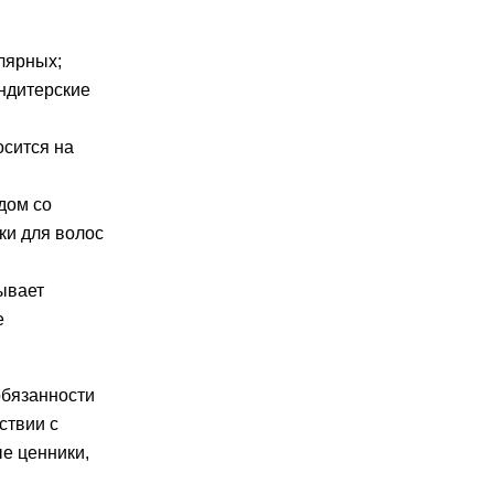
лярных;
ондитерские
осится на
дом со
ки для волос
ывает
е
обязанности
ствии с
е ценники,