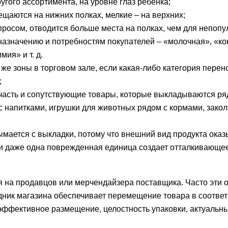
гого ассортимента, на уровне глаз ребенка;
щаются на нижних полках, мелкие – на верхних;
росом, отводится больше места на полках, чем для непопу
назначению и потребностям покупателей – «молочная», «к
ия» и т. д.
 же зоны в торговом зале, если какая-либо категория перен
;
 часть и сопутствующие товары, которые выкладываются ря
 напитками, игрушки для животных рядом с кормами, закол
мается с выкладки, потому что внешний вид продукта оказ
и даже одна поврежденная единица создает отталкивающе
я на продавцов или мерчендайзера поставщика. Часто эти 
ник магазина обеспечивает перемещение товара в соответ
эффективное размещение, целостность упаковки, актуальны