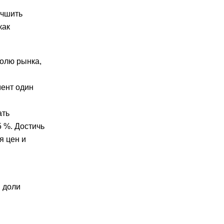
учшить
как
долю рынка,
мент один
ать
5 %. Достичь
я цен и
я доли