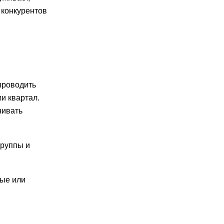
 конкурентов
проводить
и квартал.
нивать
группы и
ные или