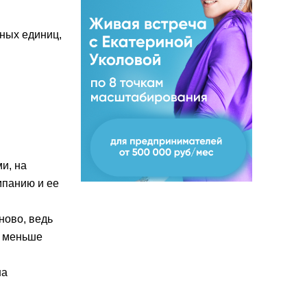
ных единиц,
и, на
мпанию и ее
ново, ведь
ь меньше
на