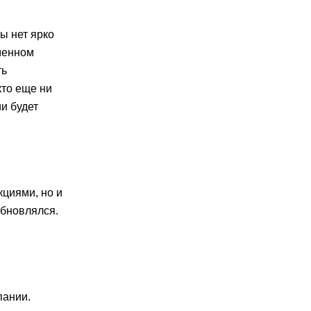
ы нет ярко
менном
ть
кто еще ни
и будет
кциями, но и
обновлялся.
пании.