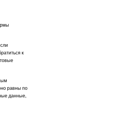
ирмы
Если
братиться к
отовые
ьным
рно равны по
чные данные,