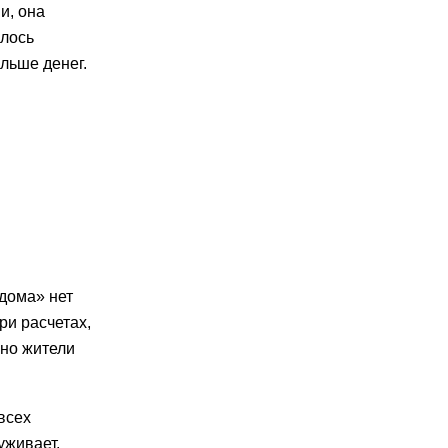
и, она
алось
льше денег.
дома» нет
ри расчетах,
нно жители
всех
уживает,