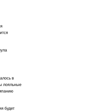
ся
ится
мула
алось в
ны лояльные
омпанию
ия будет